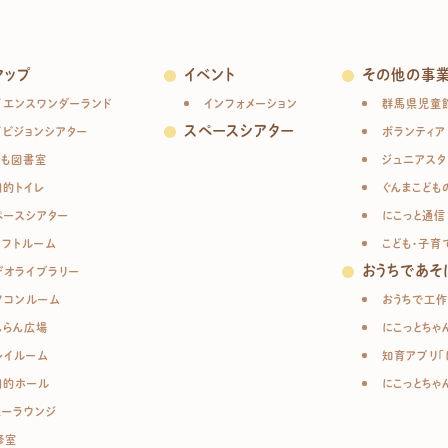
マップ
イベント
その他の事
イエンスワンダーランド
インフォメーション
群馬県児童
スペースシアター
イビジョンシアター
ボランティア
ども図書室
ジュニアスタ
目的トイレ
ぐんまこども
ペースシアター
にこっと通信
ラフトルーム
こども・子育
おうちであそ
デオライブラリー
ソコンルーム
おうちで工作
んらん広場
にこっとちゃ
レイルーム
知育アプリ「
目的ホール
にこっとちゃ
ューラウンジ
修室