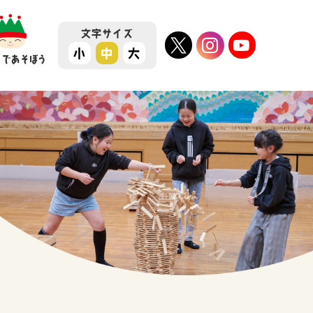
文字
サイズ
小
中
大
ちであそぼう