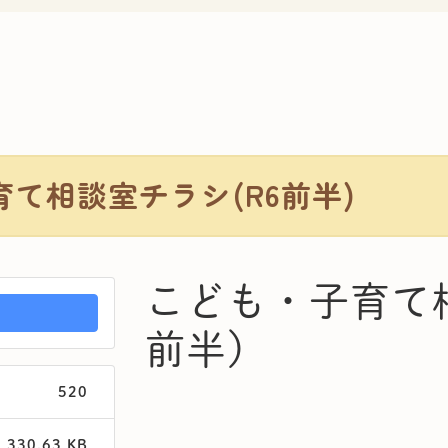
て相談室チラシ(R6前半)
こども・子育て相
前半)
520
330.63 KB