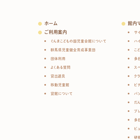
ホーム
館内
ご利用案内
サ
ぐんまこどもの国児童会館について
ハ
群馬県児童健全育成事業団
こ
団体利用
多
よくある質問
ス
貸出遊具
ク
移動児童館
ビ
貸館について
パ
だ
プ
多
ビ
研