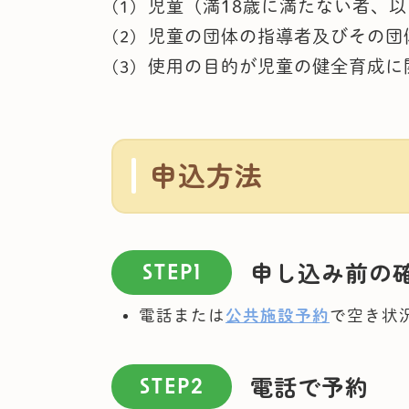
児童（満18歳に満たない者、
児童の団体の指導者及びその団
使用の目的が児童の健全育成に関
申込方法
申し込み前の
STEP1
電話または
公共施設予約
で空き状
電話で予約
STEP2