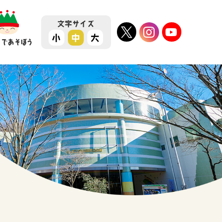
文字
サイズ
小
中
大
ちであそぼう