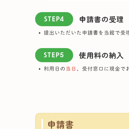
申請書の受理
STEP4
提出いただいた申請書を当館で受
使用料の納入
STEP5
利用日の
当日
、受付窓口に現金で
申請書