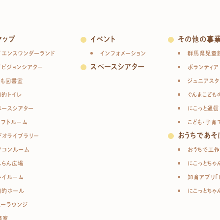
マップ
イベント
その他の事
イエンスワンダーランド
インフォメーション
群馬県児童
スペースシアター
イビジョンシアター
ボランティア
ども図書室
ジュニアスタ
目的トイレ
ぐんまこども
ペースシアター
にこっと通信
ラフトルーム
こども・子育
おうちであそ
デオライブラリー
ソコンルーム
おうちで工作
んらん広場
にこっとちゃ
レイルーム
知育アプリ「
目的ホール
にこっとちゃ
ューラウンジ
修室