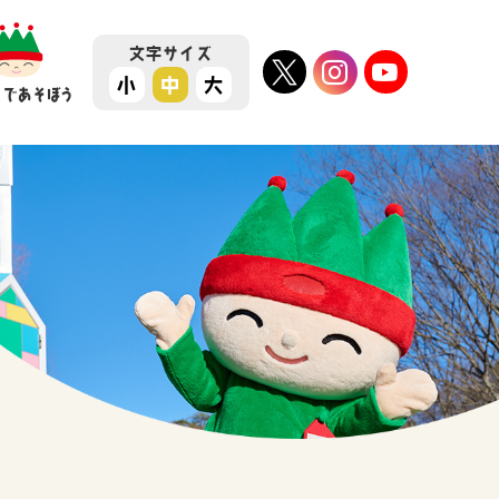
文字
サイズ
小
中
大
ちであそぼう