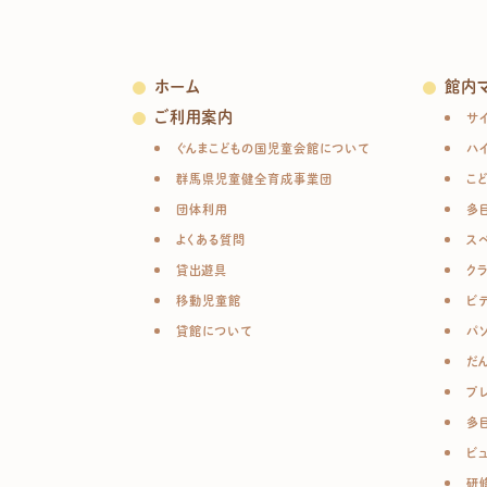
ホーム
館内
ご利用案内
サ
ぐんまこどもの国児童会館について
ハ
群馬県児童健全育成事業団
こ
団体利用
多
よくある質問
ス
貸出遊具
ク
移動児童館
ビ
貸館について
パ
だ
プ
多
ビ
研