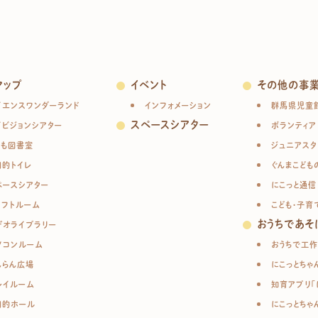
マップ
イベント
その他の事
イエンスワンダーランド
インフォメーション
群馬県児童
スペースシアター
イビジョンシアター
ボランティア
ども図書室
ジュニアスタ
目的トイレ
ぐんまこども
ペースシアター
にこっと通信
ラフトルーム
こども・子育
おうちであそ
デオライブラリー
ソコンルーム
おうちで工作
んらん広場
にこっとちゃ
レイルーム
知育アプリ「
目的ホール
にこっとちゃ