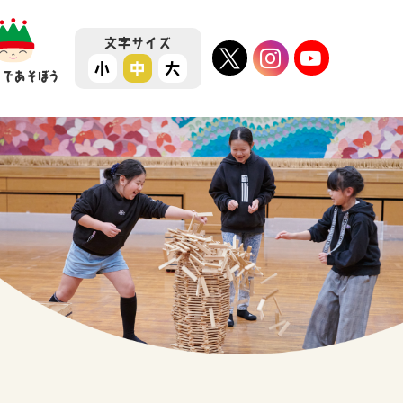
文字
サイズ
小
中
大
ちであそぼう