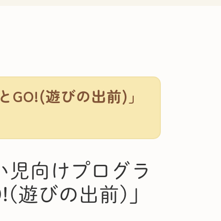
GO!(遊びの出前)」
がい児向けプログラ
!(遊びの出前)」