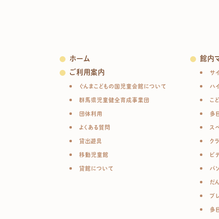
ホーム
館内
ご利用案内
サ
ぐんまこどもの国児童会館について
ハ
群馬県児童健全育成事業団
こ
団体利用
多
よくある質問
ス
貸出遊具
ク
移動児童館
ビ
貸館について
パ
だ
プ
多