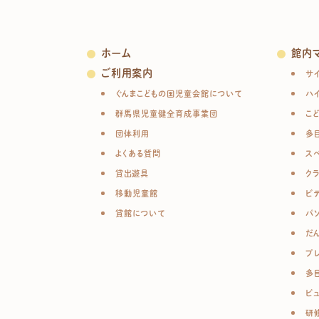
ホーム
館内
ご利用案内
サ
ぐんまこどもの国児童会館について
ハ
群馬県児童健全育成事業団
こ
団体利用
多
よくある質問
ス
貸出遊具
ク
移動児童館
ビ
貸館について
パ
だ
プ
多
ビ
研