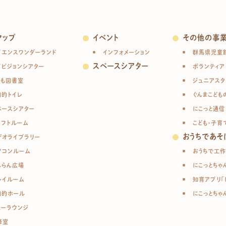
マップ
イベント
その他の事
イエンスワンダーランド
インフォメーション
群馬県児童
スペースシアター
イビジョンシアター
ボランティア
ども図書室
ジュニアスタ
目的トイレ
ぐんまこども
ペースシアター
にこっと通信
ラフトルーム
こども・子育
おうちであそ
デオライブラリー
ソコンルーム
おうちで工作
んらん広場
にこっとちゃ
レイルーム
知育アプリ「
目的ホール
にこっとちゃ
ューラウンジ
修室