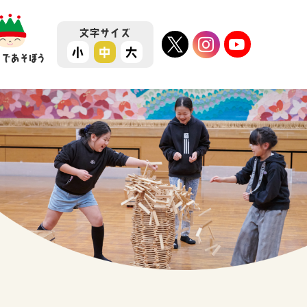
文字
サイズ
小
中
大
ちであそぼう