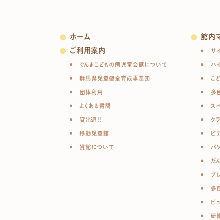
ホーム
館内
ご利用案内
サ
ぐんまこどもの国児童会館について
ハ
群馬県児童健全育成事業団
こ
団体利用
多
よくある質問
ス
貸出遊具
ク
移動児童館
ビ
貸館について
パ
だ
プ
多
ビ
研