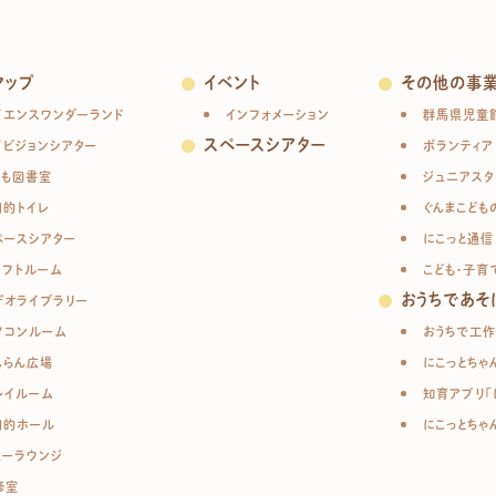
マップ
イベント
その他の事
イエンスワンダーランド
インフォメーション
群馬県児童
スペースシアター
イビジョンシアター
ボランティア
ども図書室
ジュニアスタ
目的トイレ
ぐんまこども
ペースシアター
にこっと通信
ラフトルーム
こども・子育
おうちであそ
デオライブラリー
ソコンルーム
おうちで工作
んらん広場
にこっとちゃ
レイルーム
知育アプリ「
目的ホール
にこっとちゃ
ューラウンジ
修室