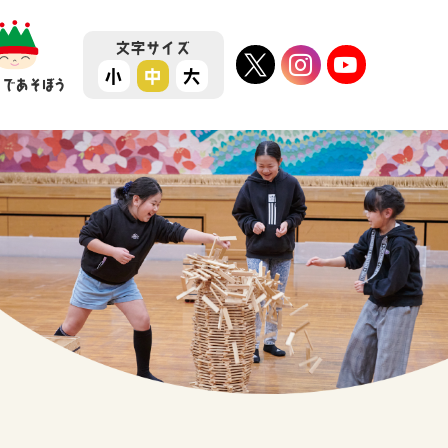
文字
サイズ
小
中
大
ちであそぼう