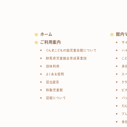
ホーム
館内
ご利用案内
サ
ぐんまこどもの国児童会館について
ハ
群馬県児童健全育成事業団
こ
団体利用
多
よくある質問
ス
貸出遊具
ク
移動児童館
ビ
貸館について
パ
だ
プ
多