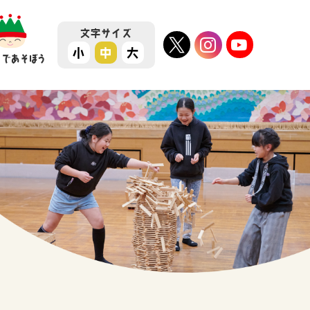
文字
サイズ
小
中
大
ちであそぼう