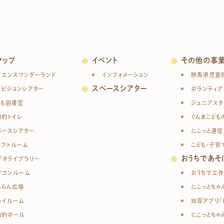
マップ
イベント
その他の事
イエンスワンダーランド
インフォメーション
群馬県児童
スペースシアター
イビジョンシアター
ボランティア
ども図書室
ジュニアスタ
目的トイレ
ぐんまこども
ペースシアター
にこっと通信
ラフトルーム
こども・子育
おうちであそ
デオライブラリー
ソコンルーム
おうちで工作
んらん広場
にこっとちゃ
レイルーム
知育アプリ「
目的ホール
にこっとちゃ