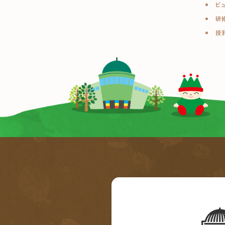
ビ
研
授