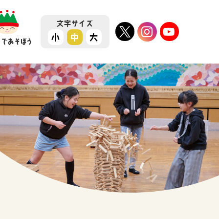
文字
サイズ
小
中
大
ちであそぼう