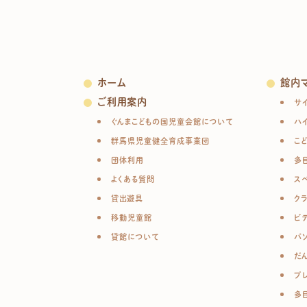
ホーム
館内
ご利用案内
サ
ぐんまこどもの国児童会館について
ハ
群馬県児童健全育成事業団
こ
団体利用
多
よくある質問
ス
貸出遊具
ク
移動児童館
ビ
貸館について
パ
だ
プ
多