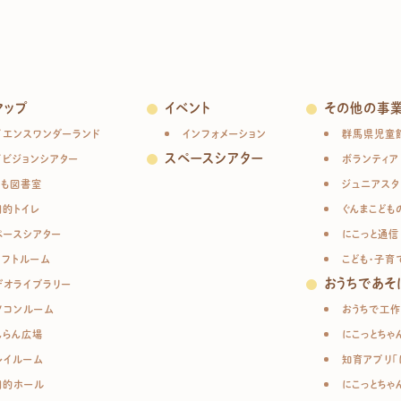
マップ
イベント
その他の事
イエンスワンダーランド
インフォメーション
群馬県児童
スペースシアター
イビジョンシアター
ボランティア
ども図書室
ジュニアスタ
目的トイレ
ぐんまこども
ペースシアター
にこっと通信
ラフトルーム
こども・子育
おうちであそ
デオライブラリー
ソコンルーム
おうちで工作
んらん広場
にこっとちゃ
レイルーム
知育アプリ「
目的ホール
にこっとちゃ