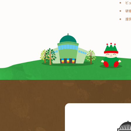
ビ
研
授