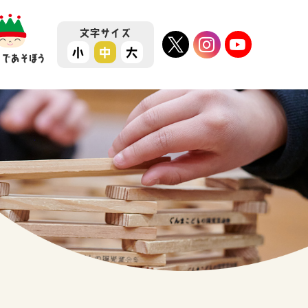
文字
サイズ
小
中
大
ちであそぼう