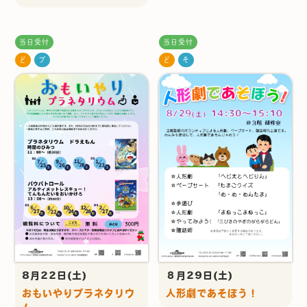
当日受付
当日受付
ど
プ
ど
そ
8月22日(土)
８月29日(土)
おもいやりプラネタリウ
人形劇であそぼう！