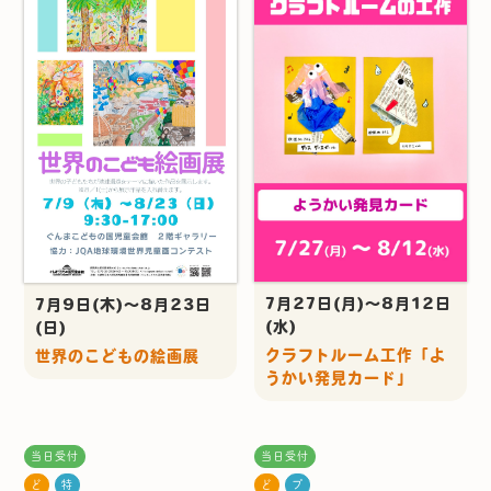
7月27日(月)～8月12日
7月9日(木)～8月23日
(水)
(日)
クラフトルーム工作「よ
世界のこどもの絵画展
うかい発見カード」
当日受付
当日受付
ど
特
ど
プ