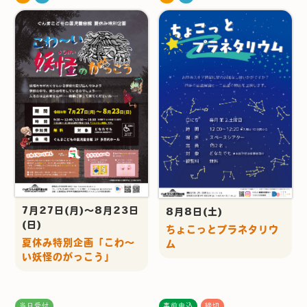
7月27日(月)～8月23日
8月8日(土)
(日)
ちょこっとプラネタリウ
夏休み特別企画「こわ～
ム
い妖怪のがっこう」
当日受付
事前申込
締切