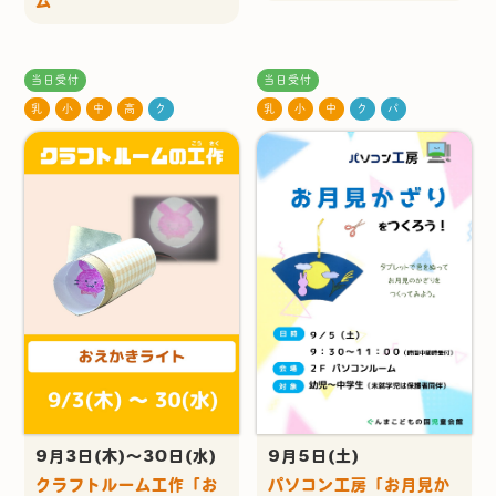
ム
当日受付
当日受付
乳
小
中
高
ク
乳
小
中
ク
パ
9月3日(木)～30日(水)
9月5日(土)
クラフトルーム工作「お
パソコン工房「お月見か