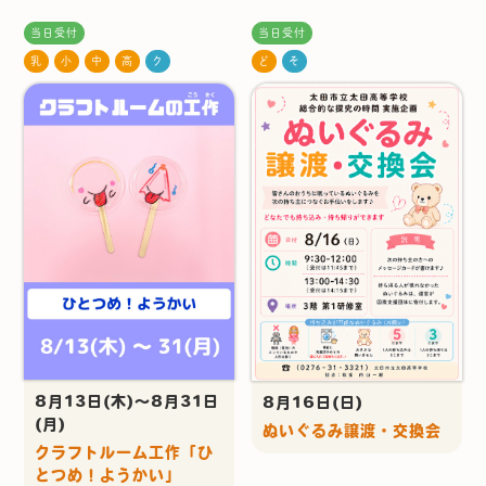
当日受付
当日受付
乳
小
中
高
ク
ど
そ
8月13日(木)～8月31日
8月16日(日)
(月)
ぬいぐるみ譲渡・交換会
クラフトルーム工作「ひ
とつめ！ようかい」