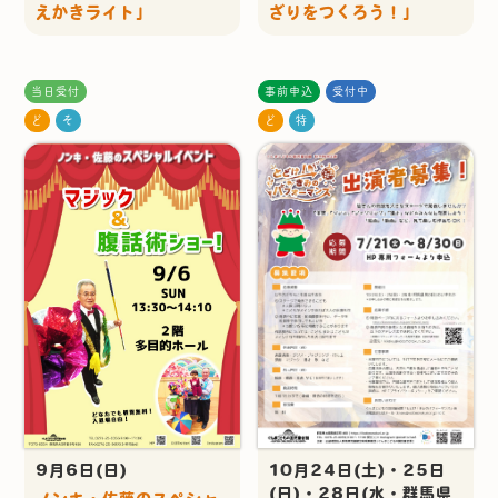
えかきライト」
ざりをつくろう！」
当日受付
事前申込
受付中
ど
そ
ど
特
9月6日(日)
10月24日(土)・25日
(日)・28日(水・群馬県