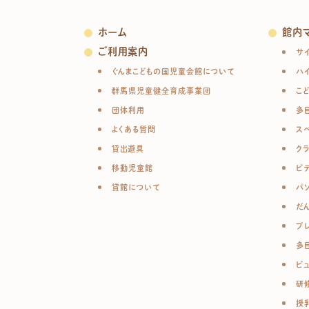
ホーム
館内
ご利用案内
サ
ぐんまこどもの国児童会館について
ハ
群馬県児童健全育成事業団
こ
団体利用
多
よくある質問
ス
貸出遊具
ク
移動児童館
ビ
貸館について
パ
だ
プ
多
ビ
研
授