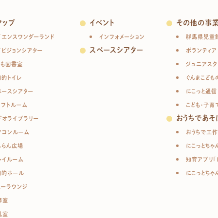
マップ
イベント
その他の事
イエンスワンダーランド
インフォメーション
群馬県児童
スペースシアター
イビジョンシアター
ボランティア
ども図書室
ジュニアスタ
目的トイレ
ぐんまこども
ペースシアター
にこっと通信
ラフトルーム
こども・子育
おうちであそ
デオライブラリー
ソコンルーム
おうちで工作
んらん広場
にこっとちゃ
レイルーム
知育アプリ「
目的ホール
にこっとちゃ
ューラウンジ
修室
乳室