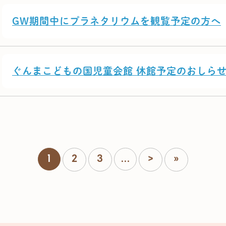
GW期間中にプラネタリウムを観覧予定の方へ
ぐんまこどもの国児童会館 休館予定のおしら
1
2
3
...
>
»