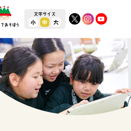
文字
サイズ
小
中
大
ちであそぼう