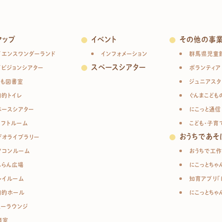
マップ
イベント
その他の事
イエンスワンダーランド
インフォメーション
群馬県児童
スペースシアター
イビジョンシアター
ボランティア
ども図書室
ジュニアスタ
目的トイレ
ぐんまこども
ペースシアター
にこっと通信
ラフトルーム
こども・子育
おうちであそ
デオライブラリー
ソコンルーム
おうちで工作
んらん広場
にこっとちゃ
レイルーム
知育アプリ「
目的ホール
にこっとちゃ
ューラウンジ
修室